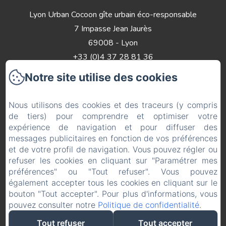
Lyon Urban Cocoon gîte urbain éco-responsable
7 Impasse Jean Jaurès
69008 - Lyon
+33 (0)4 37 28 81 36
Contactez nous
Notre site utilise des cookies
Accueil
Nous utilisons des cookies et des traceurs (y compris
Appartements
de tiers) pour comprendre et optimiser votre
Contacts
expérience de navigation et pour diffuser des
Mentions légales
messages publicitaires en fonction de vos préférences
et de votre profil de navigation. Vous pouvez régler ou
Mentions légales
refuser les cookies en cliquant sur "Paramétrer mes
préférences" ou "Tout refuser". Vous pouvez
également accepter tous les cookies en cliquant sur le
bouton "Tout accepter". Pour plus d'informations, vous
EN
FR
pouvez consulter notre
Politique de confidentialité
.
Créé par Amenitiz
Tout refuser
Tout accepter