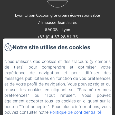
Lyon Urban Cocoon gîte urbain éco-responsable
7 Impasse Jean Jaurès
69008 - Lyon
+33 (0)4 37 28 81 36
Contactez nous
Notre site utilise des cookies
Accueil
Nous utilisons des cookies et des traceurs (y compris
Appartements
de tiers) pour comprendre et optimiser votre
Contacts
expérience de navigation et pour diffuser des
Mentions légales
messages publicitaires en fonction de vos préférences
et de votre profil de navigation. Vous pouvez régler ou
Mentions légales
refuser les cookies en cliquant sur "Paramétrer mes
préférences" ou "Tout refuser". Vous pouvez
également accepter tous les cookies en cliquant sur le
bouton "Tout accepter". Pour plus d'informations, vous
EN
FR
pouvez consulter notre
Politique de confidentialité
.